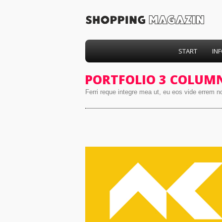
START
IN
PORTFOLIO 3 COLUM
Ferri reque integre mea ut, eu eos vide errem n