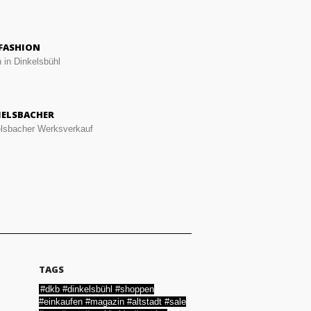
FASHION
 in Dinkelsbühl
ELSBACHER
sbacher Werksverkauf
TAGS
#dkb #dinkelsbühl #shoppen
#einkaufen #magazin #altstadt #sale