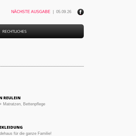
NÄCHSTE AUSGABE
| 05.09.26
ace
boo
k
RECHTLICHES
N REULEIN
+ Matratzen, Bettenpflege
EKLEIDUNG
ehaus für die ganze Familie!