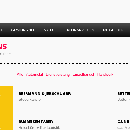
FO
GEWINNSPIEL
AKTUELL
KLEINANZEIGEN
MITGLIEDER
NS
oluisse
Alle
Automobil
Dienstleistung
Einzelhandel
Handwerk
BEERMANN & JERSCHL GBR
BETTE
Steuerkanzlei
Betten 
BUSREISEN FABER
G&B B
Reisebüro + Bustouristik
das Mod