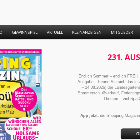
FO
GEWINNSPIEL
AKTUELL
KLEINANZEIGEN
MITGLIEDER
231. AU
Endlich Sommer – endlich FREI! …
Ausgabe – freuen Sie sich das letz
– 14.08.2026) der Landesgarten
Sommerschlußverkauf, Ferientipps
Themen – viel Spaß 
App jetzt:
die Shopping Magazin 
O