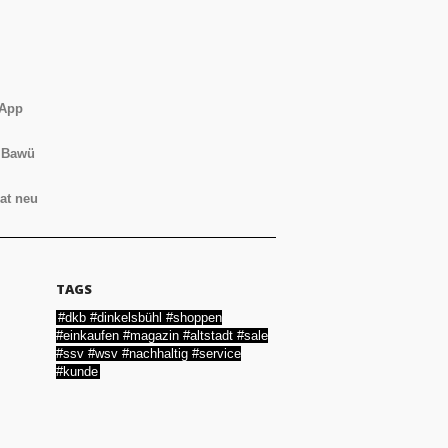
 App
d Bawü
at neu
TAGS
#dkb #dinkelsbühl #shoppen
#einkaufen #magazin #altstadt #sale
#ssv #wsv #nachhaltig #service
#kunde