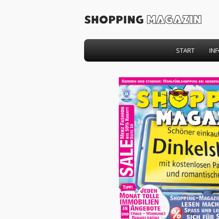
START
IN