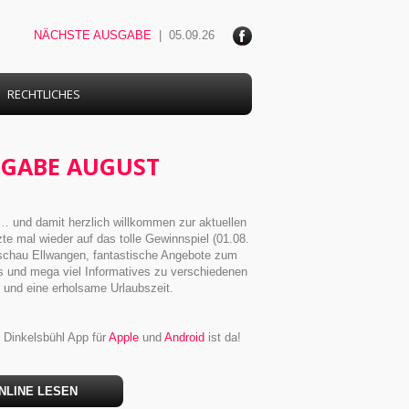
NÄCHSTE AUSGABE
| 05.09.26
ace
boo
k
RECHTLICHES
SGABE AUGUST
 und damit herzlich willkommen zur aktuellen
te mal wieder auf das tolle Gewinnspiel (01.08.
schau Ellwangen, fantastische Angebote zum
 und mega viel Informatives zu verschiedenen
und eine erholsame Urlaubszeit.
Dinkelsbühl App für
Apple
und
Android
ist da!
NLINE LESEN