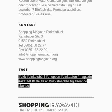
Kostenlose private Kleinanzeigen, Stellenanzeigen
oder möchten Sie eine Veranstaltung / Fest
bewerben? Einfach das Formular ausfüllen,
probieren Sie es aus!
KONTAKT
Shopping Magazin Dinkelsbühl
Karlsbader Str. 3
91550 Dinkelsbühl
Tel 09851 58 22 77
Fax 09851 58 22 99
info@shoppingmagazin.org
www.shoppingmagazin.org
TAGS
#dkb #dinkelsbühl #shoppen #einkaufen #magazin
#altstadt #sale #ssv #wsv #nachhaltig #service
#kunde
DATENSCHUTZ
IMPRESSUM