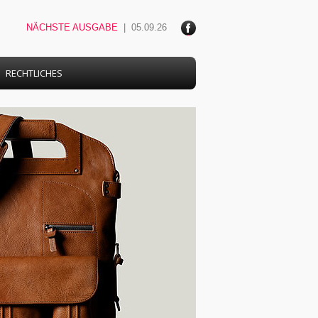
NÄCHSTE AUSGABE
| 05.09.26
ace
boo
k
RECHTLICHES