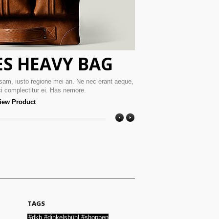
S HEAVY BAG
COPEN
am, iusto regione mei an. Ne nec erant aeque,
Quo ei idque temporibus 
i complectitur ei. Has nemore.
sea doce
iew Product
TAGS
#dkb #dinkelsbühl #shoppen