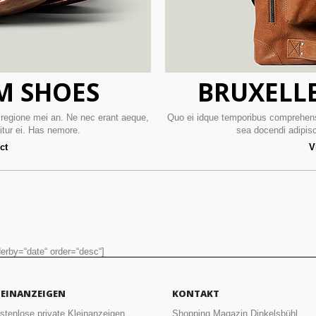
M SHOES
BRUXELLE
regione mei an. Ne nec erant aeque,
Quo ei idque temporibus comprehens
itur ei. Has nemore.
sea docendi adipisc
ct
V
erby=“date“ order=“desc“]
LEINANZEIGEN
KONTAKT
stenlose private Kleinanzeigen,
Shopping Magazin Dinkelsbühl