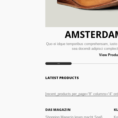
AMSTERDA
Quo ei idque temporibus comprehensam, iusto 
sea docendi adipisci complect
View Produ
LATEST PRODUCTS
[recent_products per_page=“8″ columns=“4″ ord
DAS MAGAZIN
K
Shopping Magazin lesen macht Spaß
Ko