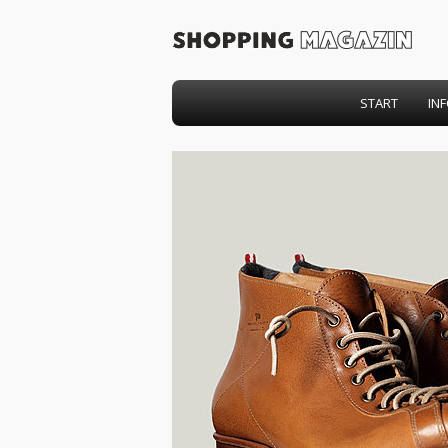
START
IN