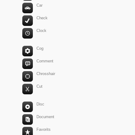
Car
Check
Clock
Cog
Comment
Chrosshair
Cut
Disc
Document
Favorits