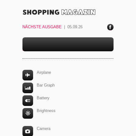
NÄCHSTE AUSGABE
| 05.09.26
ace
boo
k
ICONS
Airplane
Bar Graph
Battery
Brightness
Camera