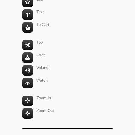
Text
To Cart
Tool
User
Volume
Watch
Zoom In
Zoom Out